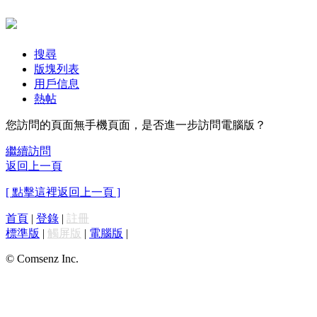
搜尋
版塊列表
用戶信息
熱帖
您訪問的頁面無手機頁面，是否進一步訪問電腦版？
繼續訪問
返回上一頁
[ 點擊這裡返回上一頁 ]
首頁
|
登錄
|
註冊
標準版
|
觸屏版
|
電腦版
|
© Comsenz Inc.