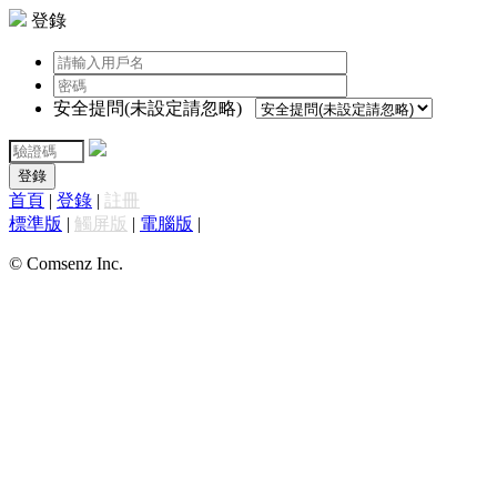
登錄
安全提問(未設定請忽略)
登錄
首頁
|
登錄
|
註冊
標準版
|
觸屏版
|
電腦版
|
© Comsenz Inc.