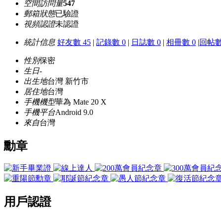
空間訪問量
547
郵箱狀態
已驗證
視頻認證
未認證
統計信息
好友數 45
|
記錄數 0
|
日誌數 0
|
相冊數 0
|
回帖數 
性別
保密
生日
-
出生地
台灣 新竹市
居住地
台灣
手機機型
華為 Mate 20 X
手機平台
Android 9.0
來自
台灣
勳章
用戶認證