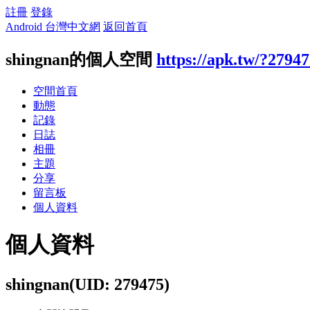
註冊
登錄
Android 台灣中文網
返回首頁
shingnan的個人空間
https://apk.tw/?2794
空間首頁
動態
記錄
日誌
相冊
主題
分享
留言板
個人資料
個人資料
shingnan
(UID: 279475)