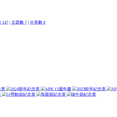
147
|
主題數 7
|
分享數 0