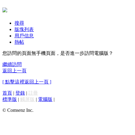
搜尋
版塊列表
用戶信息
熱帖
您訪問的頁面無手機頁面，是否進一步訪問電腦版？
繼續訪問
返回上一頁
[ 點擊這裡返回上一頁 ]
首頁
|
登錄
|
註冊
標準版
|
觸屏版
|
電腦版
|
© Comsenz Inc.