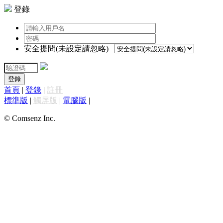
登錄
安全提問(未設定請忽略)
登錄
首頁
|
登錄
|
註冊
標準版
|
觸屏版
|
電腦版
|
© Comsenz Inc.