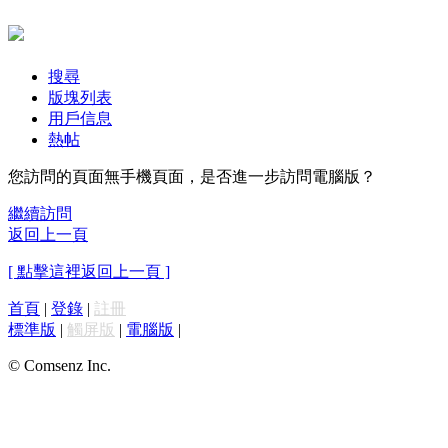
搜尋
版塊列表
用戶信息
熱帖
您訪問的頁面無手機頁面，是否進一步訪問電腦版？
繼續訪問
返回上一頁
[ 點擊這裡返回上一頁 ]
首頁
|
登錄
|
註冊
標準版
|
觸屏版
|
電腦版
|
© Comsenz Inc.