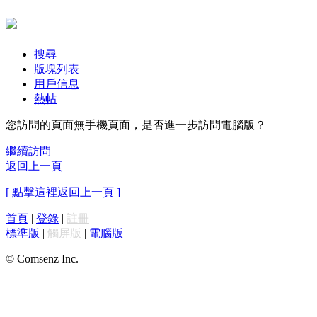
搜尋
版塊列表
用戶信息
熱帖
您訪問的頁面無手機頁面，是否進一步訪問電腦版？
繼續訪問
返回上一頁
[ 點擊這裡返回上一頁 ]
首頁
|
登錄
|
註冊
標準版
|
觸屏版
|
電腦版
|
© Comsenz Inc.