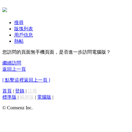
搜尋
版塊列表
用戶信息
熱帖
您訪問的頁面無手機頁面，是否進一步訪問電腦版？
繼續訪問
返回上一頁
[ 點擊這裡返回上一頁 ]
首頁
|
登錄
|
註冊
標準版
|
觸屏版
|
電腦版
|
© Comsenz Inc.