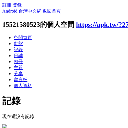
註冊
登錄
Android 台灣中文網
返回首頁
15521580523的個人空間
https://apk.tw/?2
空間首頁
動態
記錄
日誌
相冊
主題
分享
留言板
個人資料
記錄
現在還沒有記錄