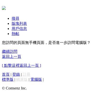
搜尋
版塊列表
用戶信息
熱帖
您訪問的頁面無手機頁面，是否進一步訪問電腦版？
繼續訪問
返回上一頁
[ 點擊這裡返回上一頁 ]
首頁
|
登錄
|
註冊
標準版
|
觸屏版
|
電腦版
|
© Comsenz Inc.