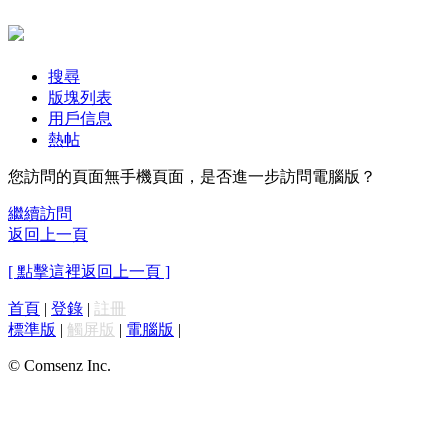
搜尋
版塊列表
用戶信息
熱帖
您訪問的頁面無手機頁面，是否進一步訪問電腦版？
繼續訪問
返回上一頁
[ 點擊這裡返回上一頁 ]
首頁
|
登錄
|
註冊
標準版
|
觸屏版
|
電腦版
|
© Comsenz Inc.