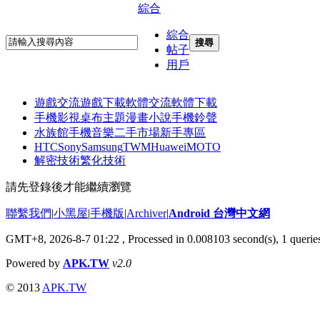
綜合
綜合
搜尋
帖子
用戶
遊戲交流
遊戲下載
軟體交流
軟體下載
手機影視
桌布主題
漫畫小說
手機鈴聲
水族館
手機音樂
二手市場
新手專區
HTC
Sony
Samsung
TWM
Huawei
MOTO
解密技術
繁化技術
請先登錄後才能繼續瀏覽
聯繫我們
|
小黑屋
|
手機版
|
Archiver
|
Android 台灣中文網
GMT+8, 2026-8-7 01:22
, Processed in 0.008103 second(s), 1 quer
Powered by
APK.TW
v2.0
© 2013
APK.TW