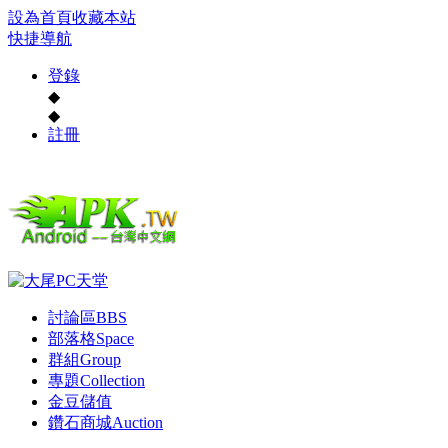
設為首頁
收藏本站
快捷導航
登錄
◆
◆
註冊
討論區
BBS
部落格
Space
群組
Group
專題
Collection
金豆儲值
鑽石商城
Auction