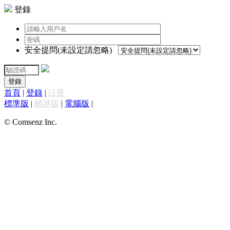
登錄
安全提問(未設定請忽略)
登錄
首頁
|
登錄
|
註冊
標準版
|
觸屏版
|
電腦版
|
© Comsenz Inc.