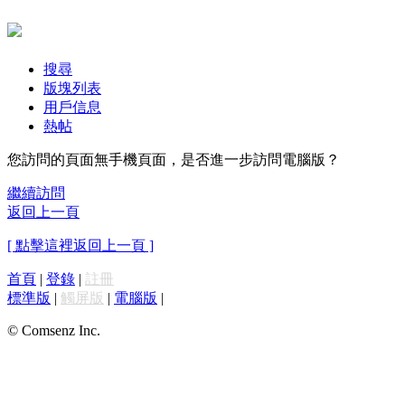
搜尋
版塊列表
用戶信息
熱帖
您訪問的頁面無手機頁面，是否進一步訪問電腦版？
繼續訪問
返回上一頁
[ 點擊這裡返回上一頁 ]
首頁
|
登錄
|
註冊
標準版
|
觸屏版
|
電腦版
|
© Comsenz Inc.