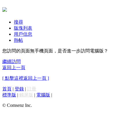
搜尋
版塊列表
用戶信息
熱帖
您訪問的頁面無手機頁面，是否進一步訪問電腦版？
繼續訪問
返回上一頁
[ 點擊這裡返回上一頁 ]
首頁
|
登錄
|
註冊
標準版
|
觸屏版
|
電腦版
|
© Comsenz Inc.