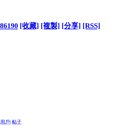
786190
[收藏]
[複製]
[分享]
[RSS]
用戶
|
帖子