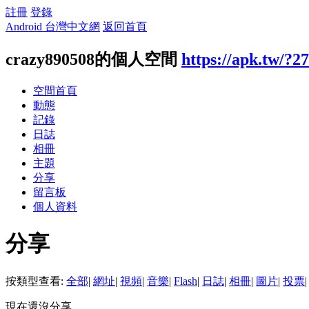
註冊
登錄
Android 台灣中文網
返回首頁
crazy890508的個人空間
https://apk.tw/?2
空間首頁
動態
記錄
日誌
相冊
主題
分享
留言板
個人資料
分享
按類型查看:
全部
|
網址
|
視頻
|
音樂
|
Flash
|
日誌
|
相冊
|
圖片
|
投票
|
現在還沒分享