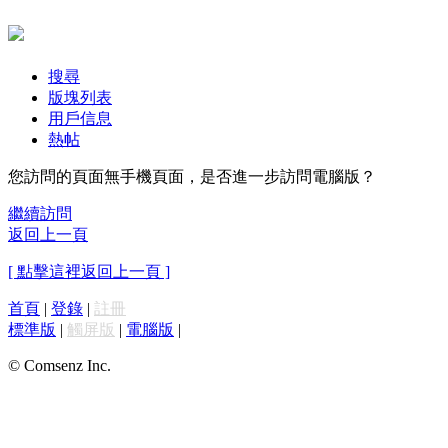
搜尋
版塊列表
用戶信息
熱帖
您訪問的頁面無手機頁面，是否進一步訪問電腦版？
繼續訪問
返回上一頁
[ 點擊這裡返回上一頁 ]
首頁
|
登錄
|
註冊
標準版
|
觸屏版
|
電腦版
|
© Comsenz Inc.