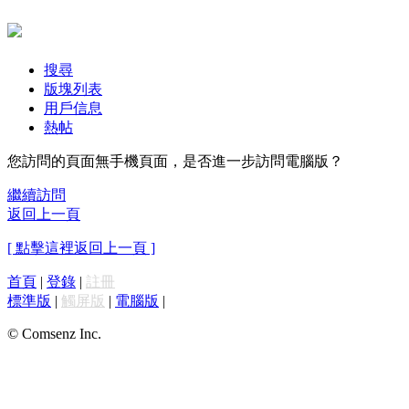
搜尋
版塊列表
用戶信息
熱帖
您訪問的頁面無手機頁面，是否進一步訪問電腦版？
繼續訪問
返回上一頁
[ 點擊這裡返回上一頁 ]
首頁
|
登錄
|
註冊
標準版
|
觸屏版
|
電腦版
|
© Comsenz Inc.