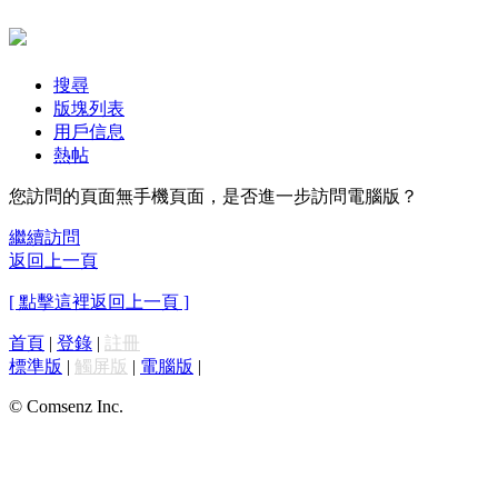
搜尋
版塊列表
用戶信息
熱帖
您訪問的頁面無手機頁面，是否進一步訪問電腦版？
繼續訪問
返回上一頁
[ 點擊這裡返回上一頁 ]
首頁
|
登錄
|
註冊
標準版
|
觸屏版
|
電腦版
|
© Comsenz Inc.