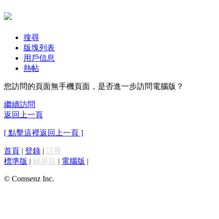
搜尋
版塊列表
用戶信息
熱帖
您訪問的頁面無手機頁面，是否進一步訪問電腦版？
繼續訪問
返回上一頁
[ 點擊這裡返回上一頁 ]
首頁
|
登錄
|
註冊
標準版
|
觸屏版
|
電腦版
|
© Comsenz Inc.