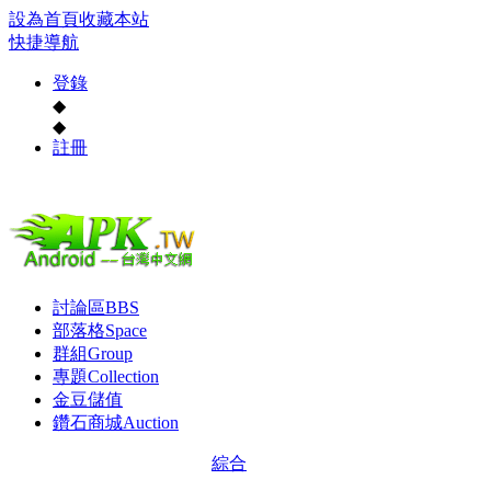
設為首頁
收藏本站
快捷導航
登錄
◆
◆
註冊
討論區
BBS
部落格
Space
群組
Group
專題
Collection
金豆儲值
鑽石商城
Auction
綜合