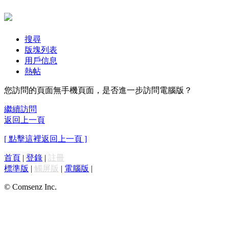
搜尋
版塊列表
用戶信息
熱帖
您訪問的頁面無手機頁面，是否進一步訪問電腦版？
繼續訪問
返回上一頁
[ 點擊這裡返回上一頁 ]
首頁
|
登錄
|
註冊
標準版
|
觸屏版
|
電腦版
|
© Comsenz Inc.