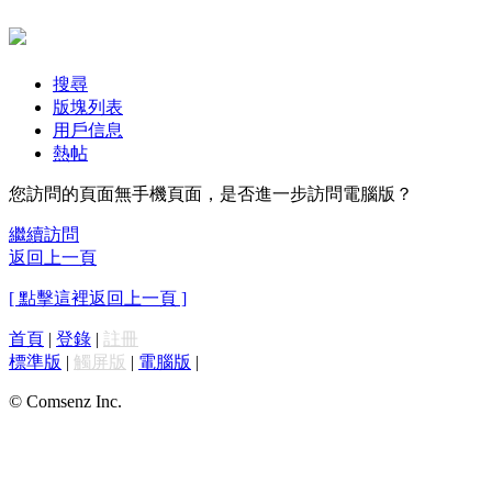
搜尋
版塊列表
用戶信息
熱帖
您訪問的頁面無手機頁面，是否進一步訪問電腦版？
繼續訪問
返回上一頁
[ 點擊這裡返回上一頁 ]
首頁
|
登錄
|
註冊
標準版
|
觸屏版
|
電腦版
|
© Comsenz Inc.