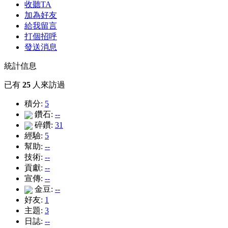
收聽TA
加為好友
給我留言
打個招呼
發送消息
統計信息
已有
25
人來訪過
積分:
5
鑽石:
--
碎鑽:
31
經驗:
5
幫助:
--
技術:
--
貢獻:
--
宣傳:
--
金豆:
--
好友:
1
主題:
3
日誌:
--