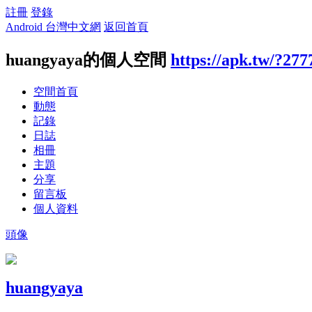
註冊
登錄
Android 台灣中文網
返回首頁
huangyaya的個人空間
https://apk.tw/?277
空間首頁
動態
記錄
日誌
相冊
主題
分享
留言板
個人資料
頭像
huangyaya