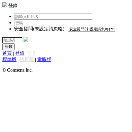
登錄
安全提問(未設定請忽略)
登錄
首頁
|
登錄
|
註冊
標準版
|
觸屏版
|
電腦版
|
© Comsenz Inc.