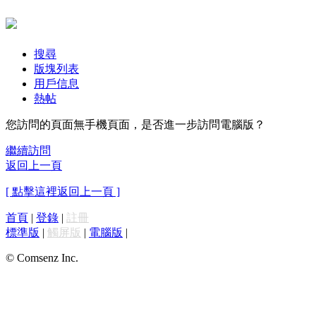
搜尋
版塊列表
用戶信息
熱帖
您訪問的頁面無手機頁面，是否進一步訪問電腦版？
繼續訪問
返回上一頁
[ 點擊這裡返回上一頁 ]
首頁
|
登錄
|
註冊
標準版
|
觸屏版
|
電腦版
|
© Comsenz Inc.