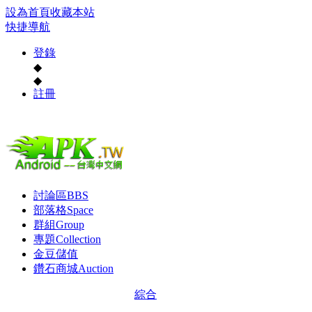
設為首頁
收藏本站
快捷導航
登錄
◆
◆
註冊
討論區
BBS
部落格
Space
群組
Group
專題
Collection
金豆儲值
鑽石商城
Auction
綜合