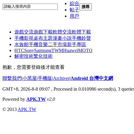
綜合
搜尋
帖子
用戶
遊戲交流
遊戲下載
軟體交流
軟體下載
手機影視
桌布主題
漫畫小說
手機鈴聲
水族館
手機音樂
二手市場
新手專區
HTC
Sony
Samsung
TWM
Huawei
MOTO
解密技術
繁化技術
抱歉，您需要登錄後才能查看
聯繫我們
|
小黑屋
|
手機版
|
Archiver
|
Android 台灣中文網
GMT+8, 2026-8-8 09:07
, Processed in 0.010986 second(s), 3 quer
Powered by
APK.TW
v2.0
© 2013
APK.TW