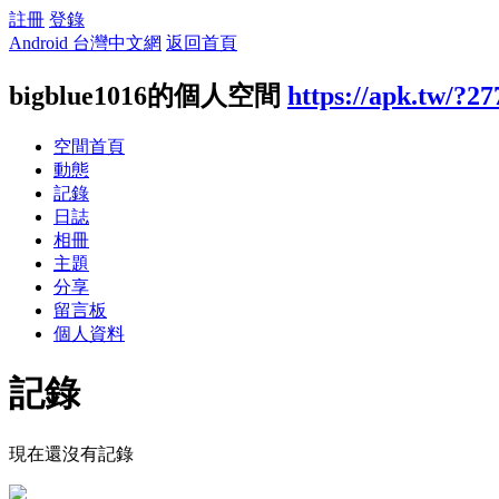
註冊
登錄
Android 台灣中文網
返回首頁
bigblue1016的個人空間
https://apk.tw/?2
空間首頁
動態
記錄
日誌
相冊
主題
分享
留言板
個人資料
記錄
現在還沒有記錄