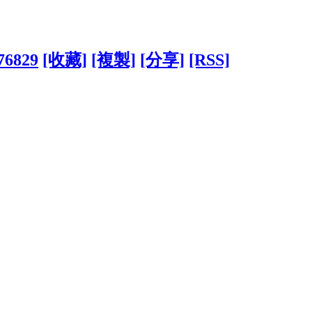
776829
[收藏]
[複製]
[分享]
[RSS]