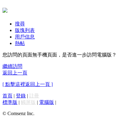
搜尋
版塊列表
用戶信息
熱帖
您訪問的頁面無手機頁面，是否進一步訪問電腦版？
繼續訪問
返回上一頁
[ 點擊這裡返回上一頁 ]
首頁
|
登錄
|
註冊
標準版
|
觸屏版
|
電腦版
|
© Comsenz Inc.