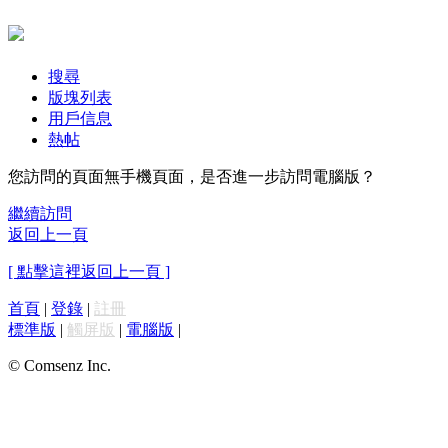
搜尋
版塊列表
用戶信息
熱帖
您訪問的頁面無手機頁面，是否進一步訪問電腦版？
繼續訪問
返回上一頁
[ 點擊這裡返回上一頁 ]
首頁
|
登錄
|
註冊
標準版
|
觸屏版
|
電腦版
|
© Comsenz Inc.