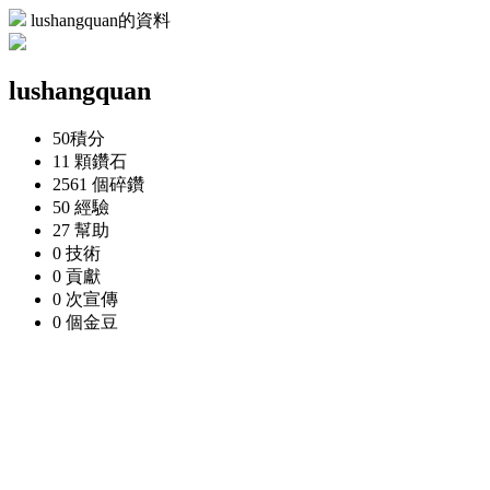
lushangquan的資料
lushangquan
50
積分
11 顆
鑽石
2561 個
碎鑽
50
經驗
27
幫助
0
技術
0
貢獻
0 次
宣傳
0 個
金豆