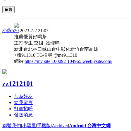
留言
小熊520
2023-7-2 21:07
推薦優質好喝茶
主打學生 空姐 護理咩
新北台北林口龜山台中彰化新竹台南高雄
+賴911310 TG搜尋 @me911310
網站
https://my-site-100092-104965.weeblysite.com/
zz1212101
加為好友
給我留言
打個招呼
發送消息
聯繫我們
|
小黑屋
|
手機版
|
Archiver
|
Android 台灣中文網