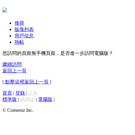
搜尋
版塊列表
用戶信息
熱帖
您訪問的頁面無手機頁面，是否進一步訪問電腦版？
繼續訪問
返回上一頁
[ 點擊這裡返回上一頁 ]
首頁
|
登錄
|
註冊
標準版
|
觸屏版
|
電腦版
|
© Comsenz Inc.