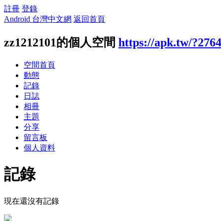
註冊
登錄
Android 台灣中文網
返回首頁
zz1212101的個人空間
https://apk.tw/?276
空間首頁
動態
記錄
日誌
相冊
主題
分享
留言板
個人資料
記錄
現在還沒有記錄