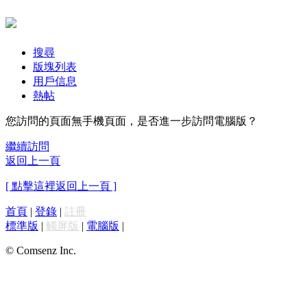
搜尋
版塊列表
用戶信息
熱帖
您訪問的頁面無手機頁面，是否進一步訪問電腦版？
繼續訪問
返回上一頁
[ 點擊這裡返回上一頁 ]
首頁
|
登錄
|
註冊
標準版
|
觸屏版
|
電腦版
|
© Comsenz Inc.