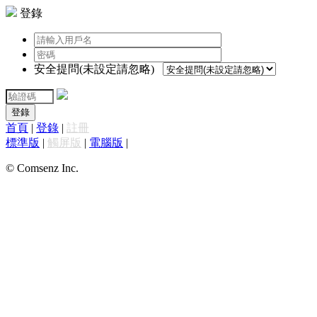
登錄
安全提問(未設定請忽略)
登錄
首頁
|
登錄
|
註冊
標準版
|
觸屏版
|
電腦版
|
© Comsenz Inc.