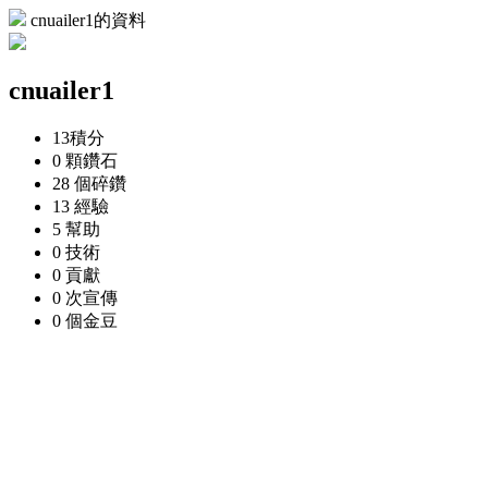
cnuailer1的資料
cnuailer1
13
積分
0 顆
鑽石
28 個
碎鑽
13
經驗
5
幫助
0
技術
0
貢獻
0 次
宣傳
0 個
金豆