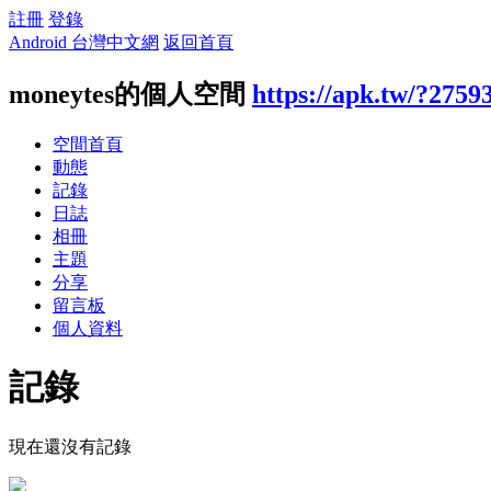
註冊
登錄
Android 台灣中文網
返回首頁
moneytes的個人空間
https://apk.tw/?2759
空間首頁
動態
記錄
日誌
相冊
主題
分享
留言板
個人資料
記錄
現在還沒有記錄