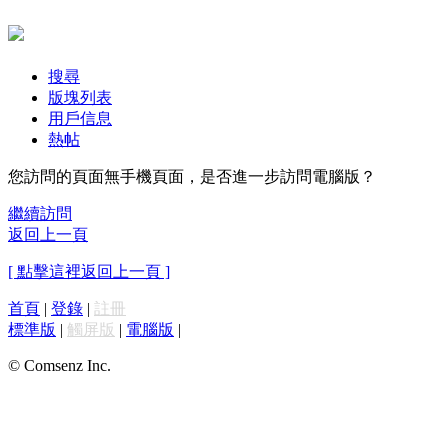
搜尋
版塊列表
用戶信息
熱帖
您訪問的頁面無手機頁面，是否進一步訪問電腦版？
繼續訪問
返回上一頁
[ 點擊這裡返回上一頁 ]
首頁
|
登錄
|
註冊
標準版
|
觸屏版
|
電腦版
|
© Comsenz Inc.