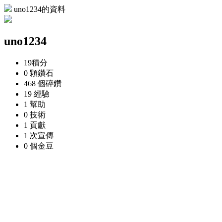
uno1234的資料
uno1234
19
積分
0 顆
鑽石
468 個
碎鑽
19
經驗
1
幫助
0
技術
1
貢獻
1 次
宣傳
0 個
金豆