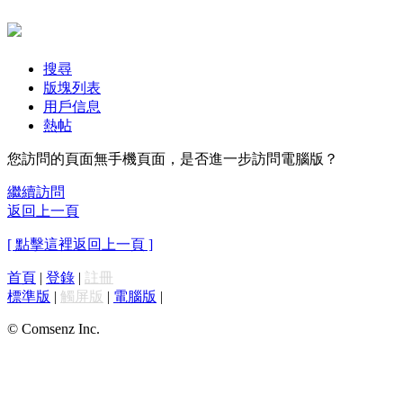
搜尋
版塊列表
用戶信息
熱帖
您訪問的頁面無手機頁面，是否進一步訪問電腦版？
繼續訪問
返回上一頁
[ 點擊這裡返回上一頁 ]
首頁
|
登錄
|
註冊
標準版
|
觸屏版
|
電腦版
|
© Comsenz Inc.