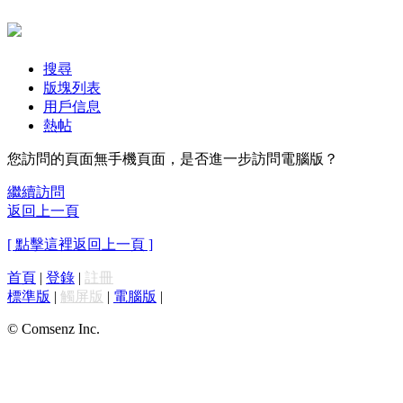
搜尋
版塊列表
用戶信息
熱帖
您訪問的頁面無手機頁面，是否進一步訪問電腦版？
繼續訪問
返回上一頁
[ 點擊這裡返回上一頁 ]
首頁
|
登錄
|
註冊
標準版
|
觸屏版
|
電腦版
|
© Comsenz Inc.