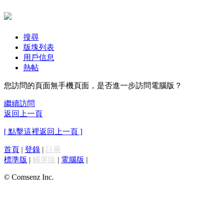
搜尋
版塊列表
用戶信息
熱帖
您訪問的頁面無手機頁面，是否進一步訪問電腦版？
繼續訪問
返回上一頁
[ 點擊這裡返回上一頁 ]
首頁
|
登錄
|
註冊
標準版
|
觸屏版
|
電腦版
|
© Comsenz Inc.