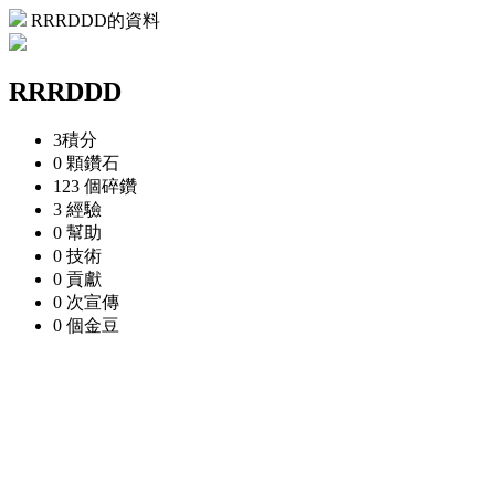
RRRDDD的資料
RRRDDD
3
積分
0 顆
鑽石
123 個
碎鑽
3
經驗
0
幫助
0
技術
0
貢獻
0 次
宣傳
0 個
金豆