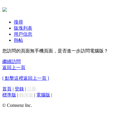
搜尋
版塊列表
用戶信息
熱帖
您訪問的頁面無手機頁面，是否進一步訪問電腦版？
繼續訪問
返回上一頁
[ 點擊這裡返回上一頁 ]
首頁
|
登錄
|
註冊
標準版
|
觸屏版
|
電腦版
|
© Comsenz Inc.