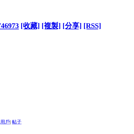
746973
[收藏]
[複製]
[分享]
[RSS]
用戶
|
帖子