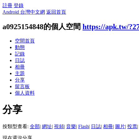
註冊
登錄
Android 台灣中文網
返回首頁
a0925154848的個人空間
https://apk.tw/?2
空間首頁
動態
記錄
日誌
相冊
主題
分享
留言板
個人資料
分享
按類型查看:
全部
|
網址
|
視頻
|
音樂
|
Flash
|
日誌
|
相冊
|
圖片
|
投票
|
現在還沒分享