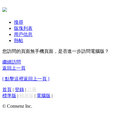
搜尋
版塊列表
用戶信息
熱帖
您訪問的頁面無手機頁面，是否進一步訪問電腦版？
繼續訪問
返回上一頁
[ 點擊這裡返回上一頁 ]
首頁
|
登錄
|
註冊
標準版
|
觸屏版
|
電腦版
|
© Comsenz Inc.