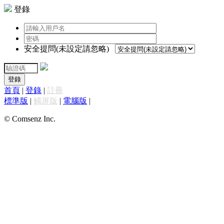
登錄
安全提問(未設定請忽略)
登錄
首頁
|
登錄
|
註冊
標準版
|
觸屏版
|
電腦版
|
© Comsenz Inc.