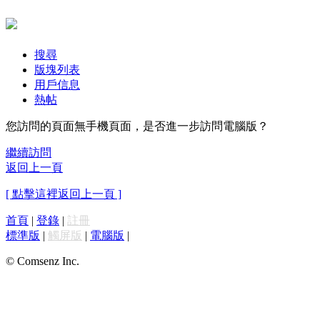
搜尋
版塊列表
用戶信息
熱帖
您訪問的頁面無手機頁面，是否進一步訪問電腦版？
繼續訪問
返回上一頁
[ 點擊這裡返回上一頁 ]
首頁
|
登錄
|
註冊
標準版
|
觸屏版
|
電腦版
|
© Comsenz Inc.