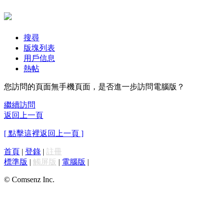
搜尋
版塊列表
用戶信息
熱帖
您訪問的頁面無手機頁面，是否進一步訪問電腦版？
繼續訪問
返回上一頁
[ 點擊這裡返回上一頁 ]
首頁
|
登錄
|
註冊
標準版
|
觸屏版
|
電腦版
|
© Comsenz Inc.